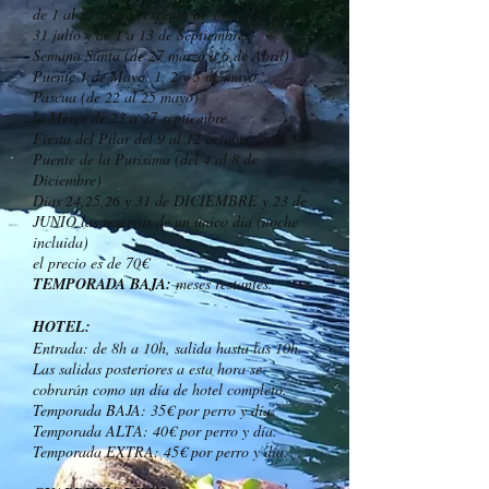
de 1 al 31 Junio (excepto de 19 a 28) del 1 al
31 julio y de 1 a 13 de Septiembre.
Semana Santa (de 27 marzo a 6 de Abril)
Puente 1 de Mayo. 1, 2 y 3 de mayo.
Pascua (de 22 al 25 mayo)
la Merçe de 23 a 27 septiembre.
Fiesta del Pilar del 9 al 12 octubre.
Puente de la Purísima (del 4 al 8 de
Diciembre)
Días 24,25,26 y 31 de DICIEMBRE y 23 de
JUNIO las reservas de un único día (noche
incluida)
el precio es de 70€
TEMPORADA BAJA:
meses restantes.
HOTEL:
Entrada: de 8h a 10h, salida hasta las 10h.
Las salidas posteriores a esta hora se
cobrarán como un día de hotel completo.
Temporada BAJA: 35€ por perro y día.
Temporada ALTA: 40€ por perro y día.
Temporada EXTRA: 45€ por perro y día.