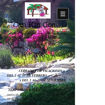
Can Kin Gos
Hotel/guarderia d,ambient familiar per a
gossos mini a Cabrera de mar (Bcn)
TARIFAS2026
CERRADO POR VACACIONES
DEL 2 AL 15 DE FEBRERO
y DEL 2 AL 15 DE NOVIEMBRE
TEMPORADA EXTRA
: del 19 al 28 de
junio, de 1 a 31 de agosto y
Navidades (de
18 de Diciembre al 7 de Enero)
TEMPORADA ALTA: